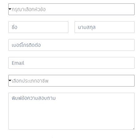
เ
กรุณาเลือกหัวข้อ
ลื
อ
ชื่
ก
อ
หั
F
L
-
ว
i
a
เ
น
ข้
r
s
บ
า
อ
s
t
อ
ม
t
E
ร์
ส
m
โ
กุ
a
ท
ล
ป
i
ร
*
เลือกประเภทอาชีพ
ร
l
ติ
ะ
ด
พิ
เ
ต่
ม
ภ
อ
พ์
ท
*
ข้
อ
อ
า
ค
ชี
ว
พ