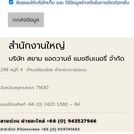
า
C
*
ยินยอมให้บริษัทเก็บ และ ใช้ข้อมูลข้างต้นในการติดต่อกลับ
ม
h
ส
e
อ
c
กดส่งข้อมูล
บ
k
ถ
b
า
o
สำนักงานใหญ่
ม
x
*
e
s
บริษัท สยาม แอดวานซ์ แมชชีนเนอรี่ จำกัด
*
298 หมู่ที่ 4
ตำบลอ้อมน้อย อำเภอกระทุ่มแบน
จังหวัดสมุทรสาคร 71430
เบอร์โทรศัพท์ +66 (0) 2420 5380 – 84
สายด่วน ฝายอะไหล่ +66 (0) 
943527946
สายด่วน Rhinocrane +66 (0) 949741463