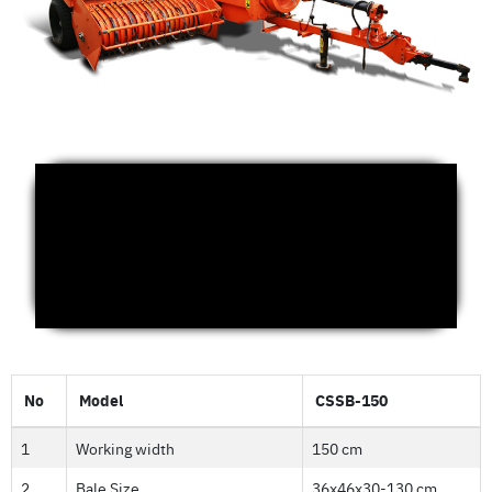
No
Model
CSSB-150
1
Working width
150 cm
2
Bale Size
36x46x30-130 cm