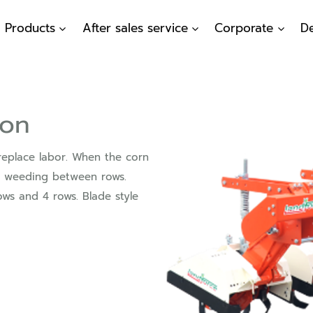
Products
After sales service
Corporate
De
ion
eplace labor. When the corn
for weeding between rows.
ows and 4 rows. Blade style