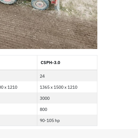
CSPH-3.0
24
00 x 1210
1365 x 1500 x 1210
3000
800
90-105 hp