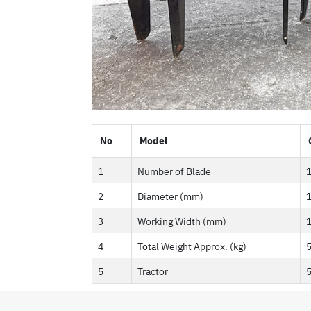
No
Model
1
Number of Blade
2
Diameter (mm)
1
3
Working Width (mm)
4
Total Weight Approx. (kg)
5
Tractor