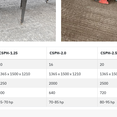
CSPH-1.25
CSPH-2.0
CSPH-2.5
10
16
20
365 x 1500 x 1210
1365 x 1500 x 1210
1365 x 15
1250
2000
2500
500
640
720
55-70 hp
70-85 hp
80-95 hp