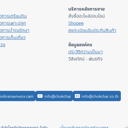
บริการหลังการขาย
ื่อการเตรียมดิน
สั่งซื้ออะไหล่ออนไลน์
ื่อการเพาะปลูก
Shopee
ื่อการบำรุงรักษา
ลงทะเบียนรับประกันสินค้า
่อการเก็บเกี่ยว
แรง
ข้อมูลองค์กร
ประวัติความเป็นมา
วิสัยทัศน์ - พันธกิจ
ัยจักรกลเกษตร cam
info@chokchai
info@chokchai.co.th
65 บริษัทโชคชัยจักรกลเกษตร จำกัด
นโยบายคุ้มครองข้อมูลส่วนบุคคล
น