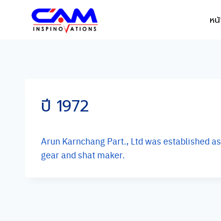
Skip
หน
to
content
ปี 1972
Arun Karnchang Part., Ltd was established as 
gear and shat maker.